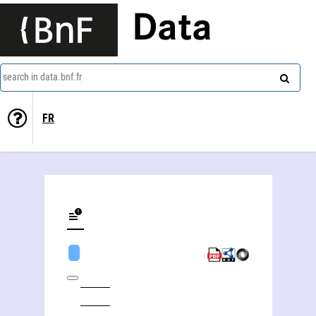
Data
search in data.bnf.fr
FR