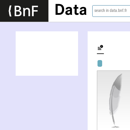
Data
search in data.bnf.fr