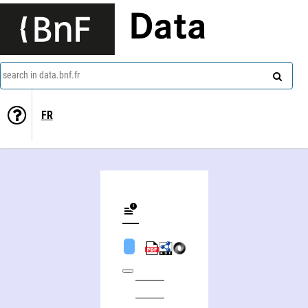
Data
search in data.bnf.fr
FR