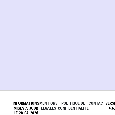
INFORMATIONS
MENTIONS
POLITIQUE DE
CONTACT
VERS
MISES À JOUR
LÉGALES
CONFIDENTIALITÉ
4.6
LE 28-04-2026