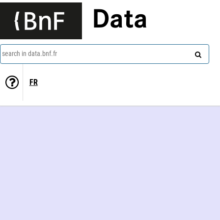
Data
search in data.bnf.fr
FR