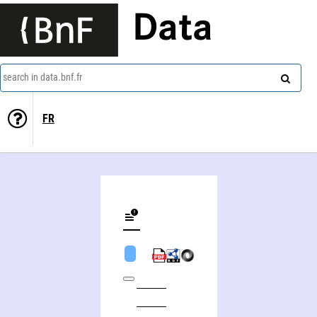
Data
search in data.bnf.fr
FR