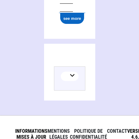
see more
INFORMATIONS
MENTIONS
POLITIQUE DE
CONTACT
VERS
MISES À JOUR
LÉGALES
CONFIDENTIALITÉ
4.6