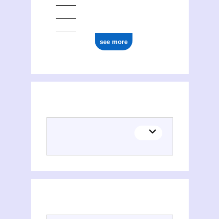
see more
(