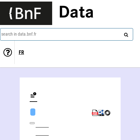
Data
search in data.bnf.fr
FR