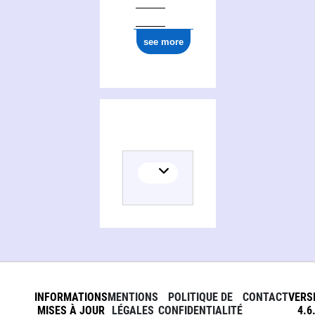
see more
INFORMATIONS
MENTIONS
POLITIQUE DE
CONTACT
VERS
MISES À JOUR
LÉGALES
CONFIDENTIALITÉ
4.6