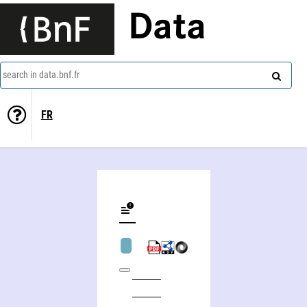
Data
search in data.bnf.fr
FR