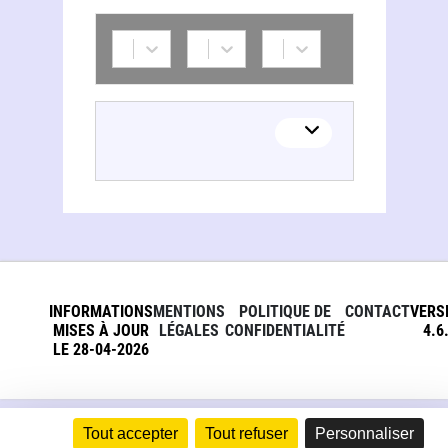
INFORMATIONS
MENTIONS
POLITIQUE DE
CONTACT
VERS
MISES À JOUR
LÉGALES
CONFIDENTIALITÉ
4.6
LE 28-04-2026
Tout accepter
Tout refuser
Personnaliser