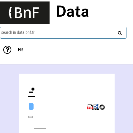
Data
search in data.bnf.fr
FR