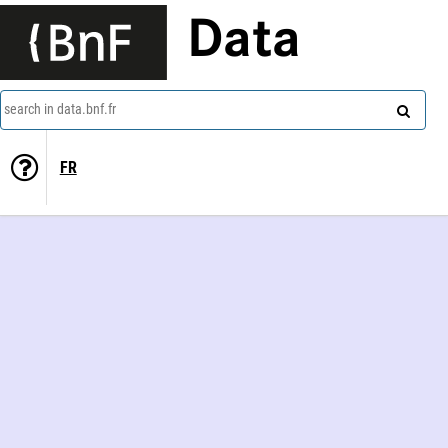
Data
search in data.bnf.fr
FR