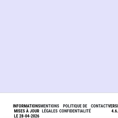
INFORMATIONS
MENTIONS
POLITIQUE DE
CONTACT
VERS
MISES À JOUR
LÉGALES
CONFIDENTIALITÉ
4.6
LE 28-04-2026