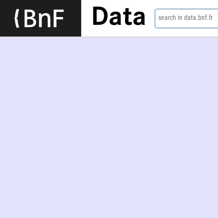
Data
search in data.bnf.fr