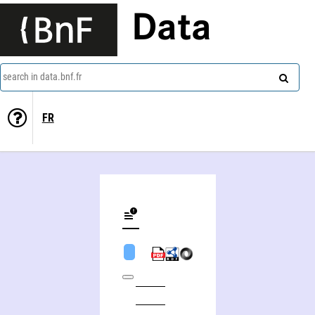
Data
search in data.bnf.fr
FR