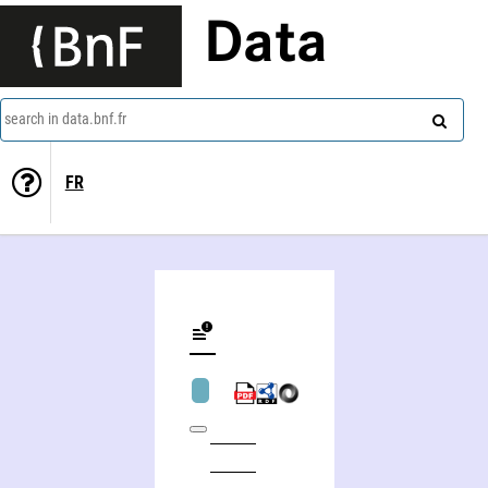
Data
search in data.bnf.fr
FR