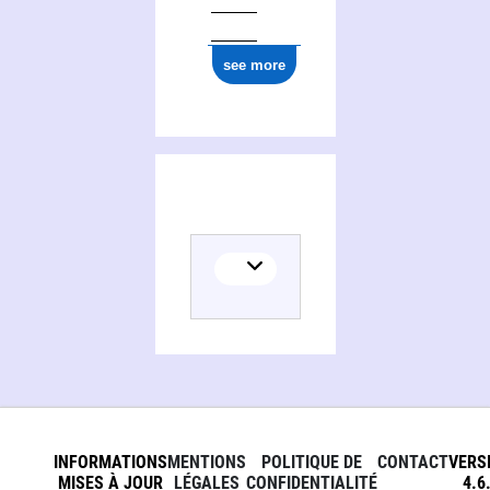
see more
INFORMATIONS
MENTIONS
POLITIQUE DE
CONTACT
VERS
MISES À JOUR
LÉGALES
CONFIDENTIALITÉ
4.6