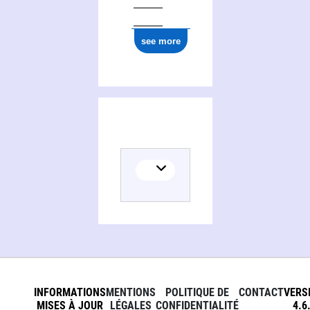
see more
INFORMATIONS
MENTIONS
POLITIQUE DE
CONTACT
VERS
MISES À JOUR
LÉGALES
CONFIDENTIALITÉ
4.6