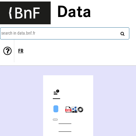
Data
search in data.bnf.fr
FR