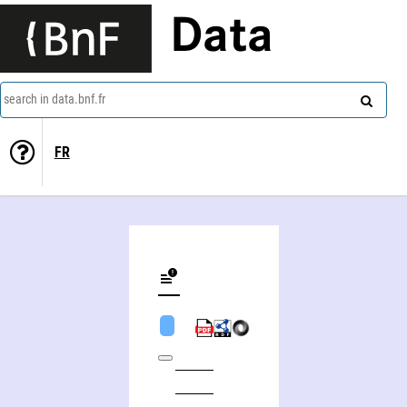
Data
search in data.bnf.fr
FR