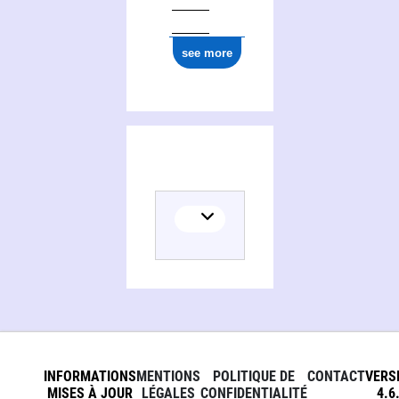
see more
INFORMATIONS
MENTIONS
POLITIQUE DE
CONTACT
VERS
MISES À JOUR
LÉGALES
CONFIDENTIALITÉ
4.6