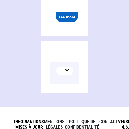
see more
INFORMATIONS
MENTIONS
POLITIQUE DE
CONTACT
VERS
MISES À JOUR
LÉGALES
CONFIDENTIALITÉ
4.6