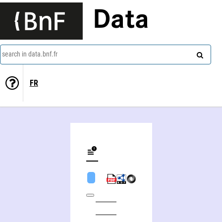
Data
search in data.bnf.fr
FR