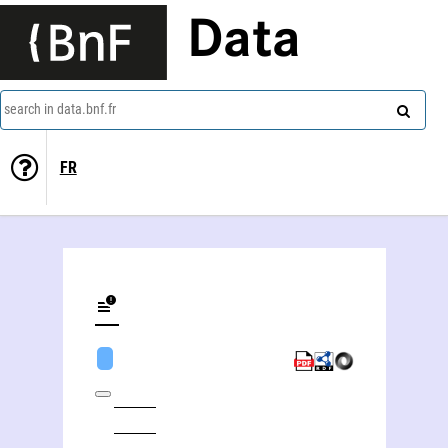
Data
search in data.bnf.fr
FR