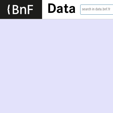
Data
search in data.bnf.fr