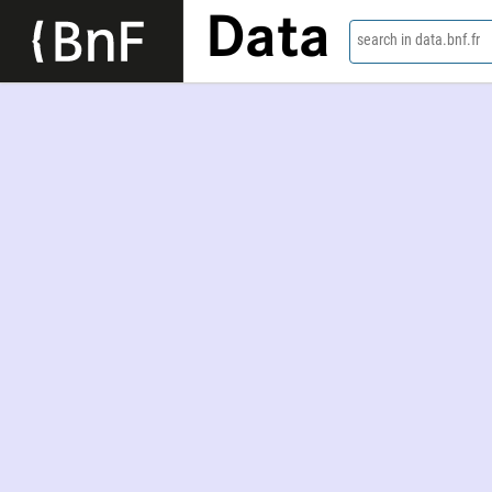
Data
search in data.bnf.fr