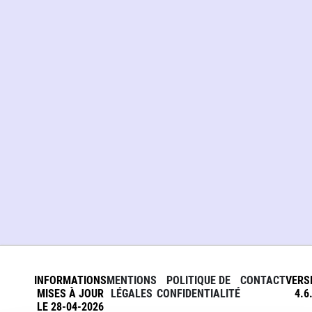
INFORMATIONS
MENTIONS
POLITIQUE DE
CONTACT
VERS
MISES À JOUR
LÉGALES
CONFIDENTIALITÉ
4.6
LE 28-04-2026