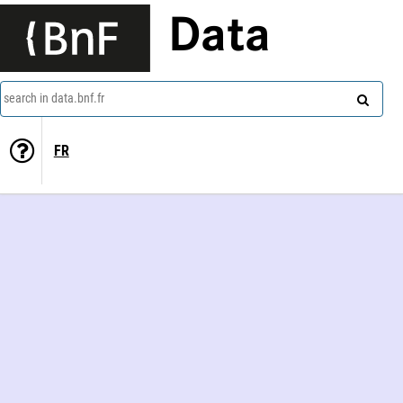
Data
search in data.bnf.fr
FR