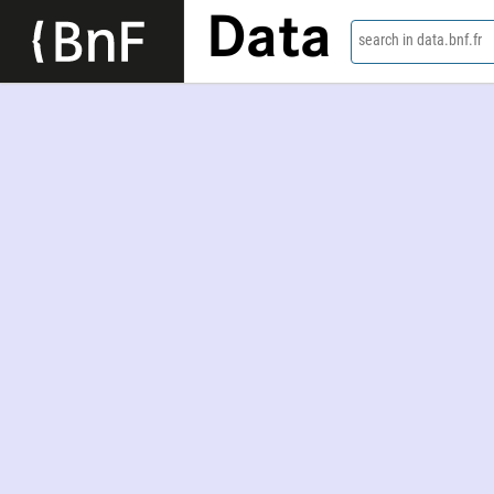
Data
search in data.bnf.fr