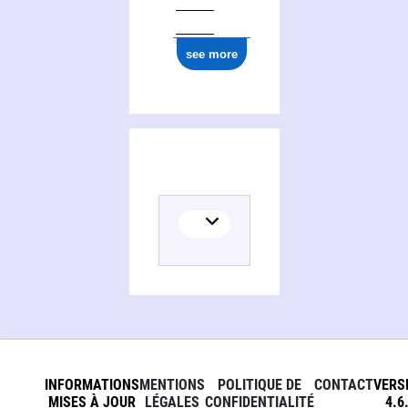
see more
INFORMATIONS
MENTIONS
POLITIQUE DE
CONTACT
VERS
MISES À JOUR
LÉGALES
CONFIDENTIALITÉ
4.6