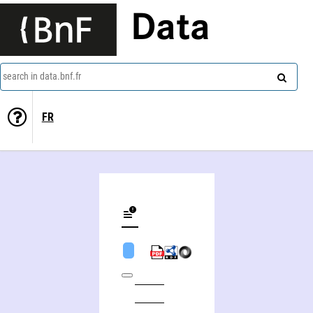
Data
search in data.bnf.fr
FR