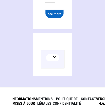
see more
INFORMATIONS
MENTIONS
POLITIQUE DE
CONTACT
VERS
MISES À JOUR
LÉGALES
CONFIDENTIALITÉ
4.6