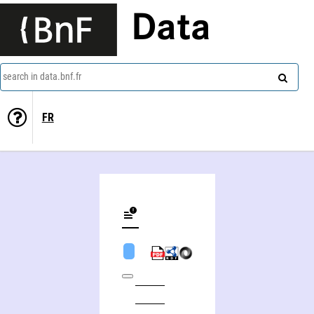
Data
search in data.bnf.fr
FR