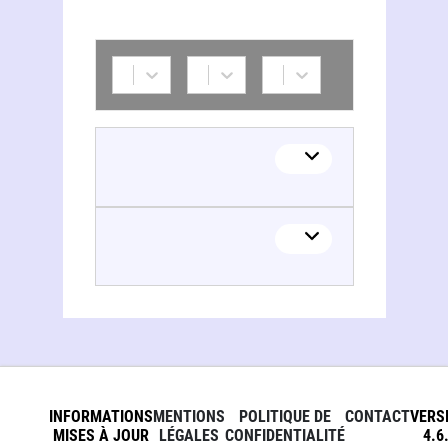
INFORMATIONS
MENTIONS
POLITIQUE DE
CONTACT
VERS
MISES À JOUR
LÉGALES
CONFIDENTIALITÉ
4.6