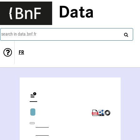
Data
search in data.bnf.fr
FR