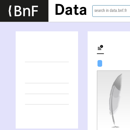
Data
search in data.bnf.fr