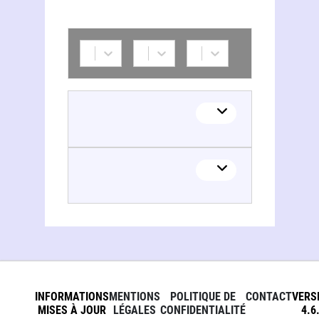
INFORMATIONS
MENTIONS
POLITIQUE DE
CONTACT
VERS
MISES À JOUR
LÉGALES
CONFIDENTIALITÉ
4.6