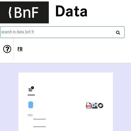
Data
search in data.bnf.fr
FR