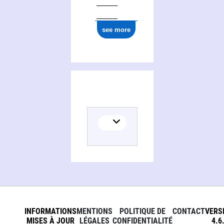
see more
INFORMATIONS
MENTIONS
POLITIQUE DE
CONTACT
VERS
MISES À JOUR
LÉGALES
CONFIDENTIALITÉ
4.6