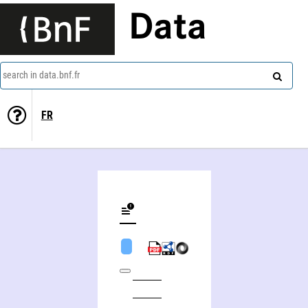
Data
search in data.bnf.fr
FR