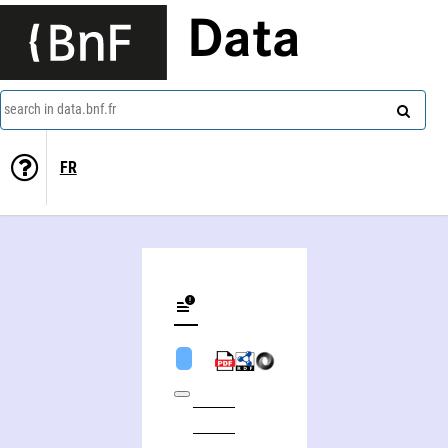
Data
search in data.bnf.fr
FR