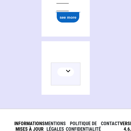
0000 0004 1754 7774
see more
INFORMATIONS
MENTIONS
POLITIQUE DE
CONTACT
VERS
MISES À JOUR
LÉGALES
CONFIDENTIALITÉ
4.6