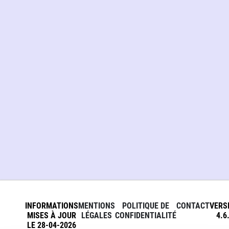
INFORMATIONS
MENTIONS
POLITIQUE DE
CONTACT
VERS
MISES À JOUR
LÉGALES
CONFIDENTIALITÉ
4.6
LE 28-04-2026