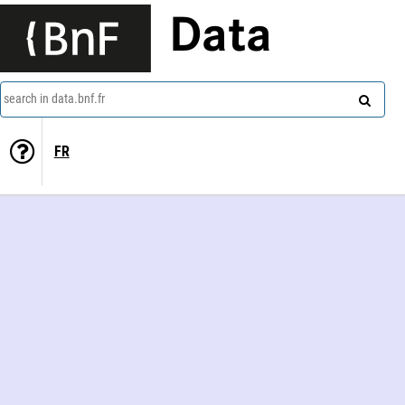
Data
search in data.bnf.fr
FR