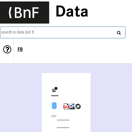
Data
search in data.bnf.fr
FR