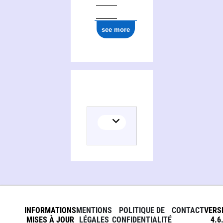
see more
INFORMATIONS
MENTIONS
POLITIQUE DE
CONTACT
VERS
MISES À JOUR
LÉGALES
CONFIDENTIALITÉ
4.6