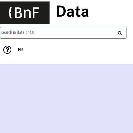
Data
search in data.bnf.fr
FR