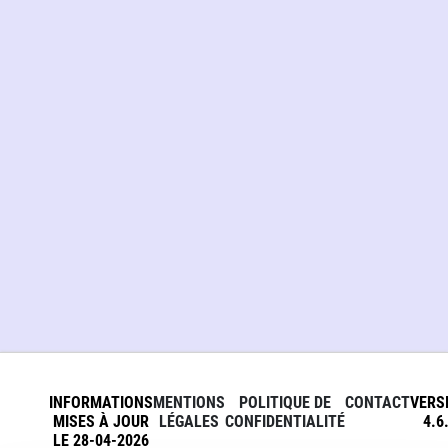
INFORMATIONS
MENTIONS
POLITIQUE DE
CONTACT
VERS
MISES À JOUR
LÉGALES
CONFIDENTIALITÉ
4.6
LE 28-04-2026