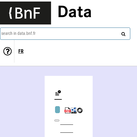
Data
search in data.bnf.fr
FR