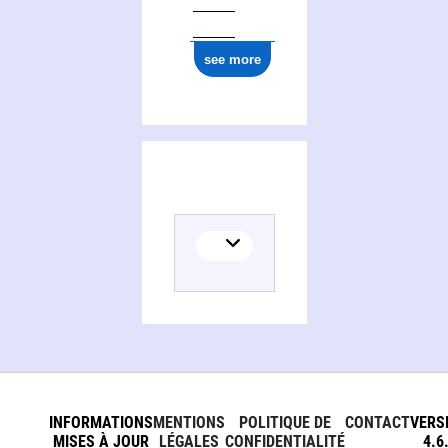
see more
INFORMATIONS
MENTIONS
POLITIQUE DE
CONTACT
VERS
MISES À JOUR
LÉGALES
CONFIDENTIALITÉ
4.6