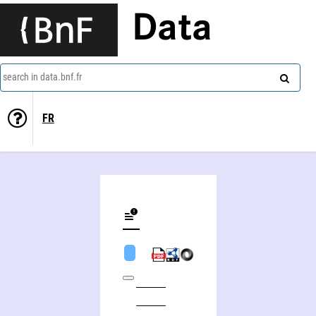
Data
search in data.bnf.fr
FR