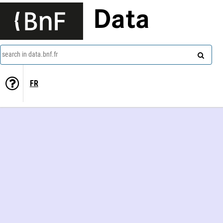
Data
search in data.bnf.fr
FR