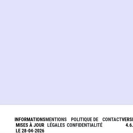
INFORMATIONS
MENTIONS
POLITIQUE DE
CONTACT
VERS
MISES À JOUR
LÉGALES
CONFIDENTIALITÉ
4.6
LE 28-04-2026