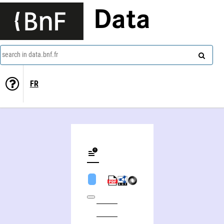
Data
search in data.bnf.fr
FR