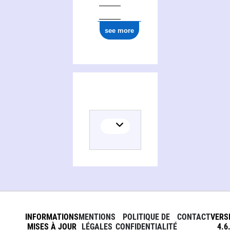
see more
INFORMATIONS
MENTIONS
POLITIQUE DE
CONTACT
VERS
MISES À JOUR
LÉGALES
CONFIDENTIALITÉ
4.6