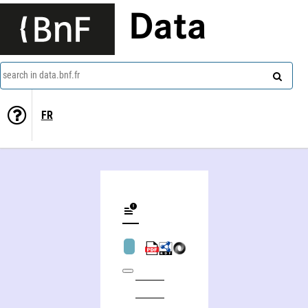
Data
search in data.bnf.fr
FR