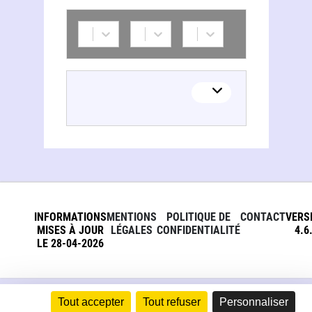
INFORMATIONS
MENTIONS
POLITIQUE DE
CONTACT
VERS
MISES À JOUR
LÉGALES
CONFIDENTIALITÉ
4.6
LE 28-04-2026
Tout accepter
Tout refuser
Personnaliser