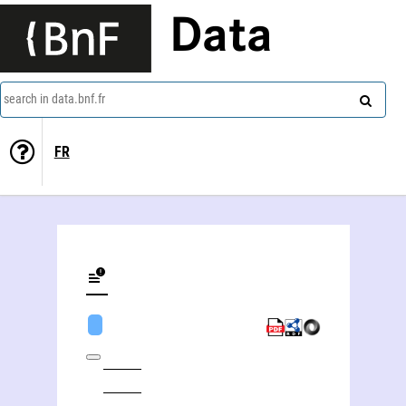
Data
search in data.bnf.fr
FR