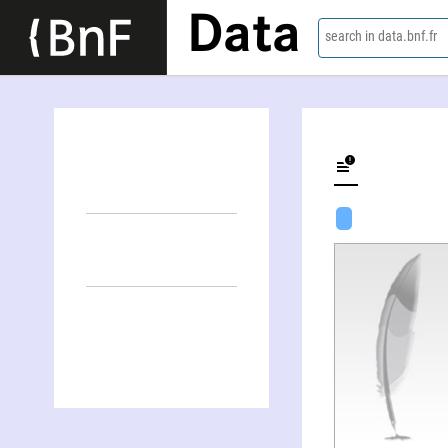
Data
search in data.bnf.fr