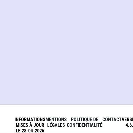
INFORMATIONS
MENTIONS
POLITIQUE DE
CONTACT
VERS
MISES À JOUR
LÉGALES
CONFIDENTIALITÉ
4.6
LE 28-04-2026