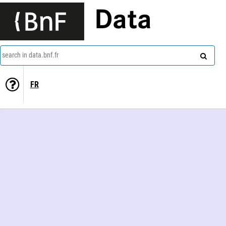
Data
search in data.bnf.fr
FR