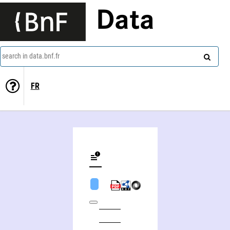
Data
search in data.bnf.fr
FR