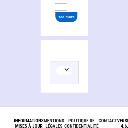
see more
INFORMATIONS
MENTIONS
POLITIQUE DE
CONTACT
VERS
MISES À JOUR
LÉGALES
CONFIDENTIALITÉ
4.6