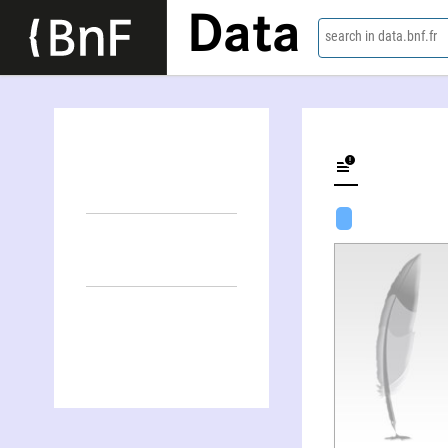
Data
search in data.bnf.fr