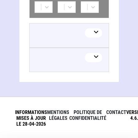
José Manuel Orozco Plascencia
José Manuel Orozco Plascencia
INFORMATIONS
MENTIONS
POLITIQUE DE
CONTACT
VERS
MISES À JOUR
LÉGALES
CONFIDENTIALITÉ
4.6
LE 28-04-2026