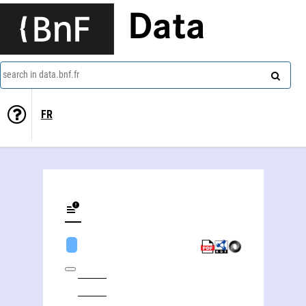
Data
search in data.bnf.fr
FR