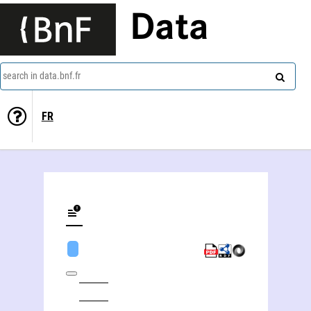
Data
search in data.bnf.fr
FR