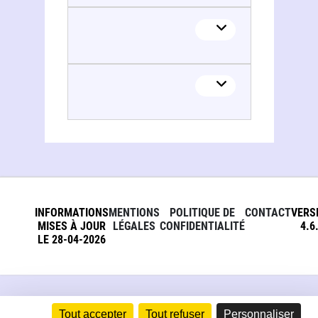
David A. Sinclair
Matthew D. Laplante
Matthew D. Laplante
INFORMATIONS
MENTIONS
POLITIQUE DE
CONTACT
VERS
MISES À JOUR
LÉGALES
CONFIDENTIALITÉ
4.6
LE 28-04-2026
Tout accepter
Tout refuser
Personnaliser