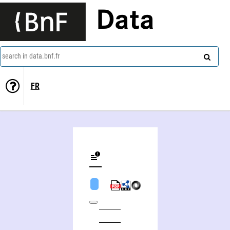
Data
search in data.bnf.fr
FR