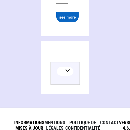
see more
INFORMATIONS
MENTIONS
POLITIQUE DE
CONTACT
VERS
MISES À JOUR
LÉGALES
CONFIDENTIALITÉ
4.6