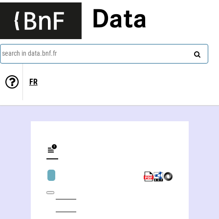
Data
search in data.bnf.fr
FR