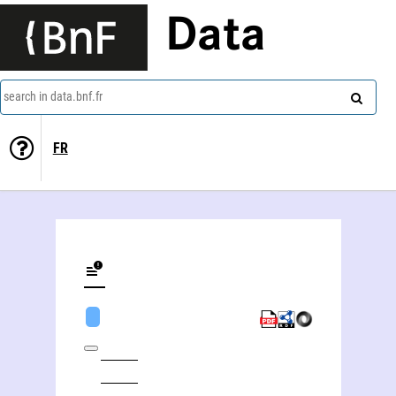
Data
search in data.bnf.fr
FR