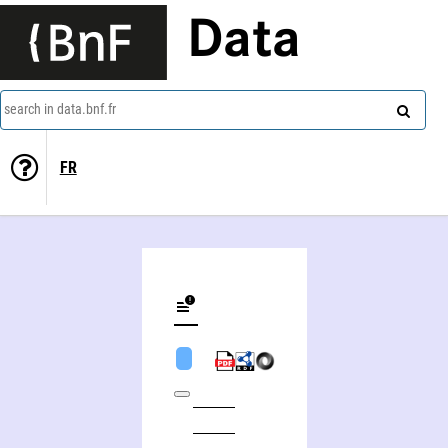
Data
search in data.bnf.fr
FR