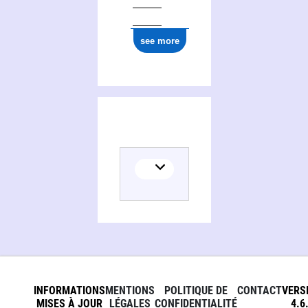
see more
INFORMATIONS
MENTIONS
POLITIQUE DE
CONTACT
VERS
MISES À JOUR
LÉGALES
CONFIDENTIALITÉ
4.6