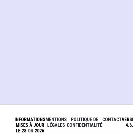
INFORMATIONS
MENTIONS
POLITIQUE DE
CONTACT
VERS
MISES À JOUR
LÉGALES
CONFIDENTIALITÉ
4.6
LE 28-04-2026