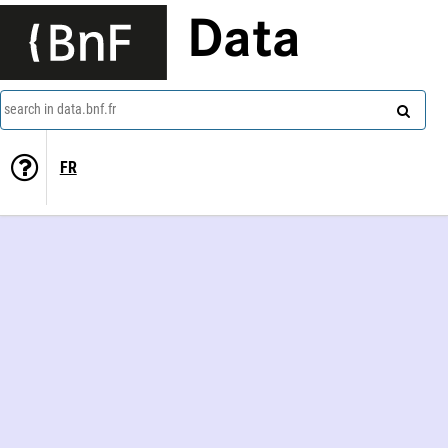
Data
search in data.bnf.fr
FR