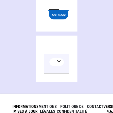
see more
INFORMATIONS
MENTIONS
POLITIQUE DE
CONTACT
VERS
MISES À JOUR
LÉGALES
CONFIDENTIALITÉ
4.6