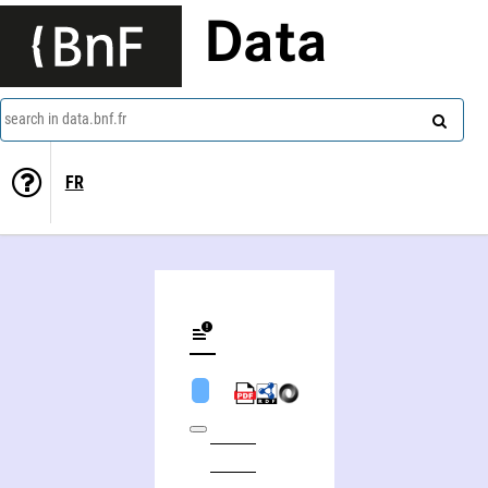
Data
search in data.bnf.fr
FR