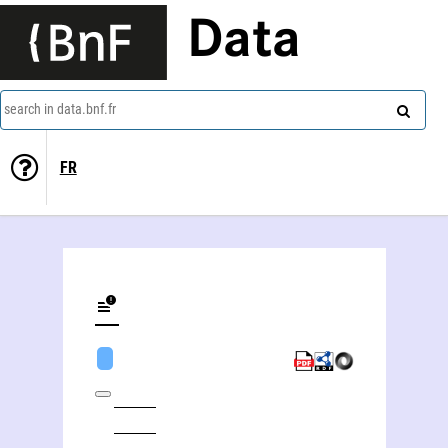
Data
search in data.bnf.fr
FR