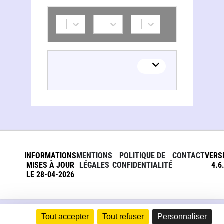
INFORMATIONS
MENTIONS
POLITIQUE DE
CONTACT
VERS
MISES À JOUR
LÉGALES
CONFIDENTIALITÉ
4.6
LE 28-04-2026
Tout accepter
Tout refuser
Personnaliser