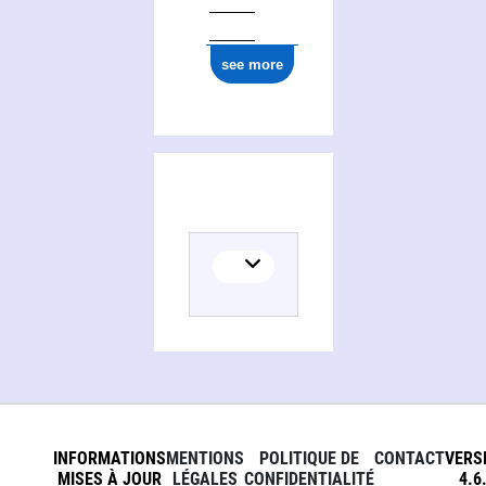
0000 0000 7794 6364
see more
INFORMATIONS
MENTIONS
POLITIQUE DE
CONTACT
VERS
MISES À JOUR
LÉGALES
CONFIDENTIALITÉ
4.6