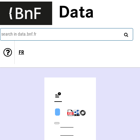
Data
search in data.bnf.fr
FR